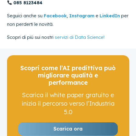
085 8123484
Seguici anche su
Facebook
,
Instagram
e
LinkedIn
per
non perderti le novità.
Scopri di più sui nostri
servizi di Data Science!
Scopri come l’AI predittiva può
migliorare qualità e
performance
Scarica il white paper gratuito e
inizia il percorso verso l’Industria
5.0
Scarica ora