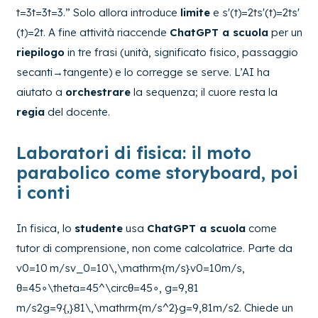
t=3t=3
t
=
3
.” Solo allora introduce
limite
e
s′(t)=2ts'(t)=2t
s
′
(
t
)
=
2
t
. A fine attività riaccende
ChatGPT a scuola
per un
riepilogo
in tre frasi (unità, significato fisico, passaggio
secanti→tangente) e lo corregge se serve. L’AI ha
aiutato a
orchestrare
la sequenza; il cuore resta la
regia
del docente.
Laboratori di fisica: il moto
parabolico come storyboard, poi
i conti
In fisica, lo
studente
usa
ChatGPT a scuola
come
tutor di comprensione, non come calcolatrice. Parte da
v0=10 m/sv_0=10\,\mathrm{m/s}
v
0
=
10
m/s
,
θ=45∘\theta=45^\circ
θ
=
4
5
∘
,
g=9,81
m/s2g=9{,}81\,\mathrm{m/s^2}
g
=
9
,
81
m/
s
2
. Chiede un