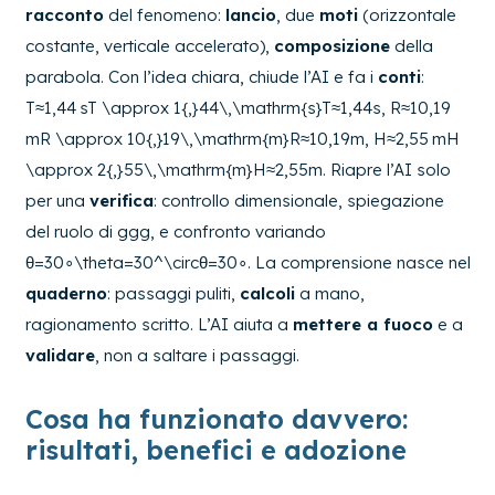
racconto
del fenomeno:
lancio
, due
moti
(orizzontale
costante, verticale accelerato),
composizione
della
parabola. Con l’idea chiara, chiude l’AI e fa i
conti
:
T≈1,44 sT \approx 1{,}44\,\mathrm{s}
T
≈
1
,
44
s
,
R≈10,19
mR \approx 10{,}19\,\mathrm{m}
R
≈
10
,
19
m
,
H≈2,55 mH
\approx 2{,}55\,\mathrm{m}
H
≈
2
,
55
m
. Riapre l’AI solo
per una
verifica
: controllo dimensionale, spiegazione
del ruolo di
gg
g
, e confronto variando
θ=30∘\theta=30^\circ
θ
=
3
0
∘
. La comprensione nasce nel
quaderno
: passaggi puliti,
calcoli
a mano,
ragionamento scritto. L’AI aiuta a
mettere a fuoco
e a
validare
, non a saltare i passaggi.
Cosa ha funzionato davvero:
risultati, benefici e adozione