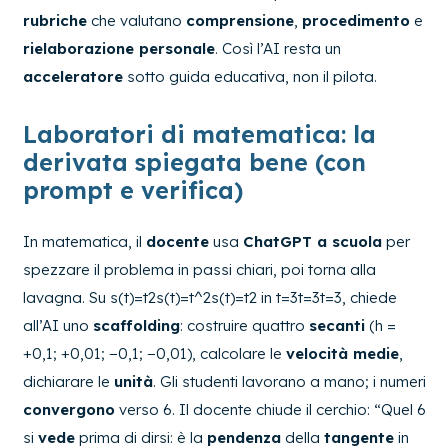
rubriche
che valutano
comprensione
,
procedimento
e
rielaborazione personale
. Così l’AI resta un
acceleratore
sotto guida educativa, non il pilota.
Laboratori di matematica: la
derivata spiegata bene (con
prompt e verifica)
In matematica, il
docente
usa
ChatGPT a scuola
per
spezzare il problema in passi chiari, poi torna alla
lavagna. Su
s(t)=t2s(t)=t^2
s
(
t
)
=
t
2
in
t=3t=3
t
=
3
, chiede
all’AI uno
scaffolding
: costruire quattro
secanti
(h =
+0,1; +0,01; −0,1; −0,01), calcolare le
velocità medie
,
dichiarare le
unità
. Gli studenti lavorano a mano; i numeri
convergono
verso 6. Il docente chiude il cerchio: “Quel 6
si
vede
prima di dirsi: è la
pendenza
della
tangente
in