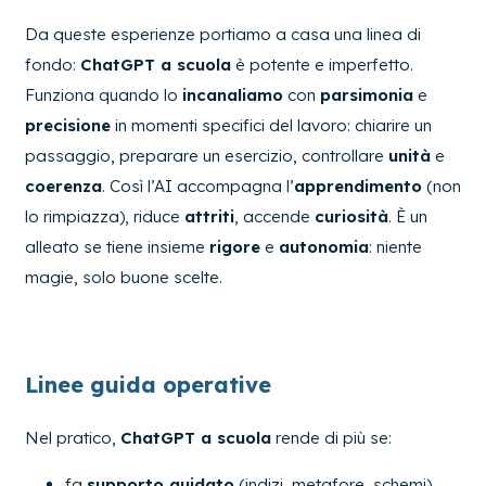
Da queste esperienze portiamo a casa una linea di
fondo:
ChatGPT a scuola
è potente e imperfetto.
Funziona quando lo
incanaliamo
con
parsimonia
e
precisione
in momenti specifici del lavoro: chiarire un
passaggio, preparare un esercizio, controllare
unità
e
coerenza
. Così l’AI accompagna l’
apprendimento
(non
lo rimpiazza), riduce
attriti
, accende
curiosità
. È un
alleato se tiene insieme
rigore
e
autonomia
: niente
magie, solo buone scelte.
Linee guida operative
Nel pratico,
ChatGPT a scuola
rende di più se:
fa
supporto guidato
(indizi, metafore, schemi)