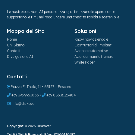
Le nostre soluzioni AI personalizzate, ottimizzano le operazioni e
supportano le PMI nel raggiungere una crescita rapida e sostenibile.
Mappa del Sito
Soluzioni
Home
Know how aziendale
Chi Siamo
Costruttori di impianti
Contatti
Azienda automotive
Divulgazione AI
Azienda manifatturiera
White Paper
Contatti
Piazza E. Troilo, 11 • 65127 – Pescara
+39 393.9953063
•
+39 085.8123484
info@diskover.it
Copyright © 2025 Diskover
Tutti i Diritti Riservati P.Iva:
02666410697